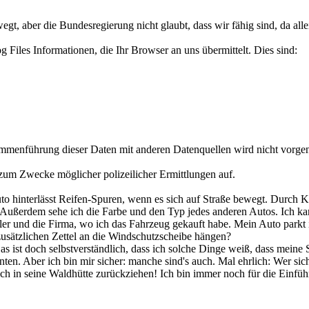
ewegt, aber die Bundesregierung nicht glaubt, dass wir fähig sind, da al
 Files Informationen, die Ihr Browser an uns übermittelt. Dies sind:
mmenführung dieser Daten mit anderen Datenquellen wird nicht vorge
t zum Zwecke möglicher polizeilicher Ermittlungen auf.
uto hinterlässt Reifen-Spuren, wenn es sich auf Straße bewegt. Durch 
 Außerdem sehe ich die Farbe und den Typ jedes anderen Autos. Ich kan
ller und die Firma, wo ich das Fahrzeug gekauft habe. Mein Auto park
zusätzlichen Zettel an die Windschutzscheibe hängen?
ist doch selbstverständlich, dass ich solche Dinge weiß, dass meine 
nten. Aber ich bin mir sicher: manche sind's auch. Mal ehrlich: Wer si
 sich in seine Waldhütte zurückziehen! Ich bin immer noch für die Einfüh